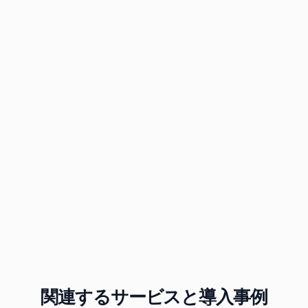
BACnetの特徴
ホテル・別荘オートメーションを見る
空調・床暖房制御を見る
有線スマートホームシステムを見る
関連するサービスと導入事例